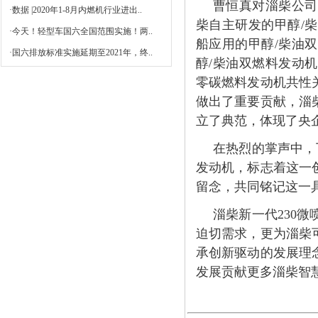
曹恒真对淄柴公司
·
数据 |2020年1-8月内燃机行业进出..
柴自主研发的甲醇/
·
今天！轻型车国六全国范围实施！两..
船应用的甲醇/柴油
·
国六排放标准实施延期至2021年，终..
醇/柴油双燃料发动
零碳燃料发动机共性
做出了重要贡献，淄
立了典范，体现了央
在热烈的掌声中，
发动机，标志着这一
留念，共同铭记这一
淄柴新一代230
迫切需求，更为淄柴
承创新驱动的发展理
发展贡献更多淄柴智