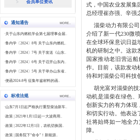
会员单位资讯
式，中国农业发展集
总经理崔亦强、辛强
通知通告
MORE..
淄柴动力有限公司
介绍了新一代230微
·
关于山东内燃机学会第七届理事会届..
在全球环保意识日益
·
鲁内学〔2024〕8号 关于山东内燃机..
机的研制之中。这款
·
鲁内学〔2024〕7号 关于发送《山东..
国家推动老旧营运船
·
鲁内学〔2024〕6号 关于召开山东内..
作。目前，该款发动
·
鲁内学〔2024〕5号 关于举办山东省..
待和对淄柴公司科技
·
便函2024-8号 征集年鉴材料的函..
胡光富对淄柴的技
标准法规
动机是淄柴在绿色、
MORE..
创新实力的有力体现
·
山东7月1日起严格执行重型柴油新车..
和切实行动。他表达
·
政策 | 2021年1月1日起一大波商用..
社将始终如一地全力
·
政策 | 2022年12月1日，农机切换国..
障。
·
政策 | 国务院下“命令”！新能源..