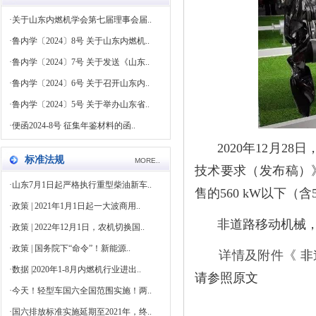
·
关于山东内燃机学会第七届理事会届..
·
鲁内学〔2024〕8号 关于山东内燃机..
·
鲁内学〔2024〕7号 关于发送《山东..
·
鲁内学〔2024〕6号 关于召开山东内..
·
鲁内学〔2024〕5号 关于举办山东省..
·
便函2024-8号 征集年鉴材料的函..
2020
年
12
月
28
日
标准法规
MORE..
技术要求（发布稿）
·
山东7月1日起严格执行重型柴油新车..
售的
560 kW
以下（含
·
政策 | 2021年1月1日起一大波商用..
非道路移动机械
·
政策 | 2022年12月1日，农机切换国..
·
政策 | 国务院下“命令”！新能源..
详情及附件《
非
·
数据 |2020年1-8月内燃机行业进出..
请参照原文
·
今天！轻型车国六全国范围实施！两..
·
国六排放标准实施延期至2021年，终..