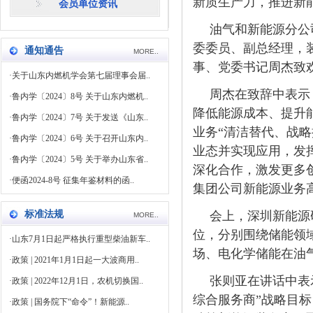
新质生产力，推进新
会员单位资讯
油气和新能源分公
委委员、副总经理，
通知通告
MORE..
事、党委书记周杰致
·
关于山东内燃机学会第七届理事会届..
周杰在致辞中表示
·
鲁内学〔2024〕8号 关于山东内燃机..
降低能源成本、提升
·
鲁内学〔2024〕7号 关于发送《山东..
业务“清洁替代、战
·
鲁内学〔2024〕6号 关于召开山东内..
业态并实现应用，发
·
鲁内学〔2024〕5号 关于举办山东省..
深化合作，激发更多
·
便函2024-8号 征集年鉴材料的函..
集团公司新能源业务
标准法规
会上，深圳新能源
MORE..
位，分别围绕储能领
·
山东7月1日起严格执行重型柴油新车..
场、电化学储能在油
·
政策 | 2021年1月1日起一大波商用..
张则亚在讲话中表
·
政策 | 2022年12月1日，农机切换国..
综合服务商”战略目
·
政策 | 国务院下“命令”！新能源..