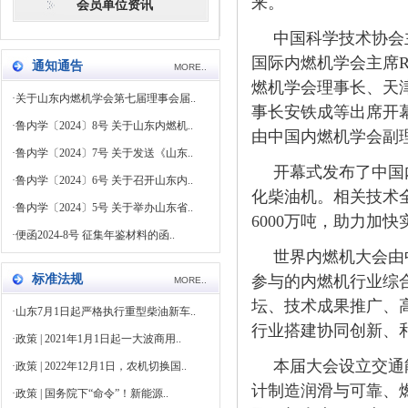
来。
会员单位资讯
中国科学技术协会
国际内燃机学会主席Ri
通知通告
MORE..
燃机学会理事长、天
·
关于山东内燃机学会第七届理事会届..
事长安铁成等出席开
·
鲁内学〔2024〕8号 关于山东内燃机..
由中国内燃机学会副
·
鲁内学〔2024〕7号 关于发送《山东..
开幕式发布了中国
·
鲁内学〔2024〕6号 关于召开山东内..
化柴油机。相关技术全
·
鲁内学〔2024〕5号 关于举办山东省..
6000万吨，助力加快
·
便函2024-8号 征集年鉴材料的函..
世界内燃机大会由
标准法规
参与的内燃机行业综
MORE..
坛、技术成果推广、
·
山东7月1日起严格执行重型柴油新车..
行业搭建协同创新、
·
政策 | 2021年1月1日起一大波商用..
本届大会设立交通
·
政策 | 2022年12月1日，农机切换国..
计制造润滑与可靠、
·
政策 | 国务院下“命令”！新能源..