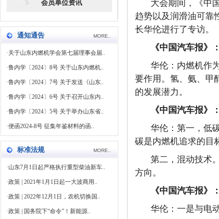
大会期间，《中
会员单位资讯
趋势以及润滑油可靠
长华伦进行了专访。
通知通告
MORE..
《中国汽车报》
·
关于山东内燃机学会第七届理事会届..
华伦：
内燃机作
·
鲁内学〔2024〕8号 关于山东内燃机..
要作用。氢、氨、甲
·
鲁内学〔2024〕7号 关于发送《山东..
的发展潜力。
·
鲁内学〔2024〕6号 关于召开山东内..
《中国汽车报》
·
鲁内学〔2024〕5号 关于举办山东省..
·
便函2024-8号 征集年鉴材料的函..
华伦：
第一，低
碳是内燃机追求的目
标准法规
MORE..
第二，混动技术
·
山东7月1日起严格执行重型柴油新车..
方向。
·
政策 | 2021年1月1日起一大波商用..
《中国汽车报》
·
政策 | 2022年12月1日，农机切换国..
华伦：
一是与电
·
政策 | 国务院下“命令”！新能源..