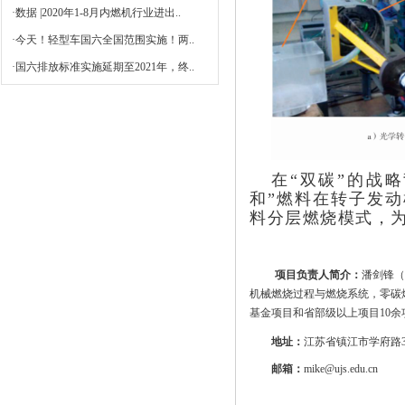
·
数据 |2020年1-8月内燃机行业进出..
·
今天！轻型车国六全国范围实施！两..
·
国六排放标准实施延期至2021年，终..
在“双碳”的战
和”燃料在转子发
料分层燃烧模式，
项目负责人简介：
潘剑锋（
机械燃烧过程与燃烧系统，零碳
基金项目和省部级以上项目10余项
地址：
江苏省镇江市学府路
邮箱：
mike@ujs.edu.cn