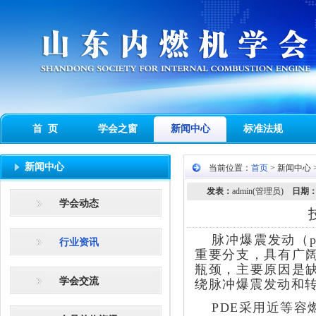
首 页
学会之窗
新闻中心
标准法规
新闻中心
当前位置：
首页
> 新闻中心 
发表：
admin(管理员)
日期
学会动态
脉冲爆震发动（puls
行业资讯
重要分支，具有广
瓶颈，主要原因是
学会交流
绕脉冲爆震发动和
PDE采用近等