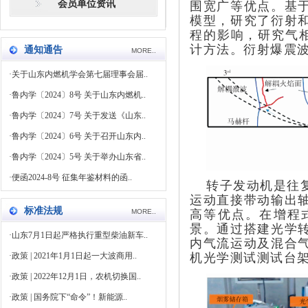
会员单位资讯
围宽广等优点。基
模型，研究了衍射
程的影响，研究气相
计方法。衍射爆震波
通知通告
MORE..
·
关于山东内燃机学会第七届理事会届..
·
鲁内学〔2024〕8号 关于山东内燃机..
·
鲁内学〔2024〕7号 关于发送《山东..
·
鲁内学〔2024〕6号 关于召开山东内..
·
鲁内学〔2024〕5号 关于举办山东省..
·
便函2024-8号 征集年鉴材料的函..
转子发动机是往
运动直接带动输出
标准法规
高等优点。在
增程
MORE..
景。通过搭建光学
·
山东7月1日起严格执行重型柴油新车..
内气流运动及混合
机光学测试测试台
·
政策 | 2021年1月1日起一大波商用..
·
政策 | 2022年12月1日，农机切换国..
·
政策 | 国务院下“命令”！新能源..